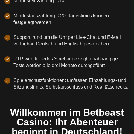
Mindesteinzahlung: €10
Mindestauszahlung: €20; Tageslimits können
festgelegt werden
Support: rund um die Uhr per Live-Chat und E-Mail
verfügbar; Deutsch und Englisch gesprochen
RTP wird für jedes Spiel angezeigt; unabhängige
Tests werden alle drei Monate durchgeführt
Spielerschutzfunktionen: umfassen Einzahlungs- und
Sitzungslimits, Selbstausschluss und Realitätschecks.
Willkommen im Betbeast
Casino: Ihr Abenteuer
beginnt in Deutschland!