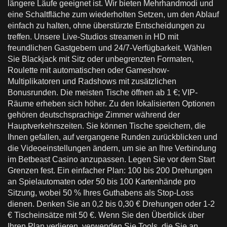
längere Läufe geeignet ist. Wir bieten Mehrhandmodi und
eine Schaltfläche zum wiederholten Setzen, um den Ablauf
einfach zu halten, ohne überstürzte Entscheidungen zu
treffen. Unsere Live-Studios streamen in HD mit
freundlichen Gastgebern und 24/7-Verfügbarkeit. Wählen
Sie Blackjack mit Sitz oder unbegrenzten Formaten,
Roulette mit automatischen oder Gameshow-
Multiplikatoren und Radshows mit zusätzlichen
Bonusrunden. Die meisten Tische öffnen ab 1 €; VIP-
Räume erheben sich höher. Zu den lokalisierten Optionen
gehören deutschsprachige Zimmer während der
Hauptverkehrszeiten. Sie können Tische speichern, die
Ihnen gefallen, auf vergangene Runden zurückblicken und
die Videoeinstellungen ändern, um sie an Ihre Verbindung
im Betbeast Casino anzupassen. Legen Sie vor dem Start
Grenzen fest. Ein einfacher Plan: 100 bis 200 Drehungen
an Spielautomaten oder 50 bis 100 Kartenhände pro
Sitzung, wobei 50 % Ihres Guthabens als Stop-Loss
dienen. Denken Sie an 0,2 bis 0,30 € Drehungen oder 1-2
€ Tischeinsätze mit 50 €. Wenn Sie den Überblick über
Ihren Plan verlieren, verwenden Sie Tools, die Sie an