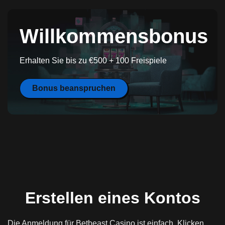
Willkommensbonus
Erhalten Sie bis zu €500 + 100 Freispiele
Bonus beanspruchen
Erstellen eines Kontos
Die Anmeldung für Betbeast Casino ist einfach. Klicken