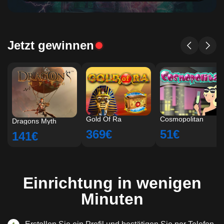
Jetzt gewinnen
Gold Of Ra
Cosmopolitan
Dragons Myth
369€
51€
141€
Einrichtung in wenigen
Minuten