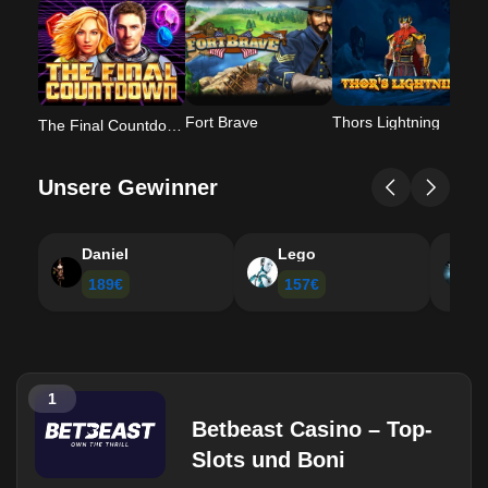
Sie die besten für Ihren Stil aus?
Boni im Betbeast Casino
So funktionieren unser Cashback, unsere
Turniere und Freispiele:
Fort Brave
Thors Lightning
S
The Final Countdown
Intelligente Einrichtung
Unsere Gewinner
So erhalten und verwenden Sie Betbeast
Casino-Aktionscodes
Daniel
Lego
G
Mobile App: Spielen Sie auf Android, iOS und
anderen Geräten
189€
157€
VIP-Programm im Betbeast Casino
Sicherheit und Zahlungen im Betbeast Casino
Verantwortungsvolles Spielen
1
Betbeast Casino – Top-
Kontrollen und Grenzen:
Slots und Boni
Gesetz 18+