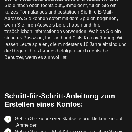
Sie einfach oben rechts auf „Anmelden“, füllen Sie ein
kurzes Formular aus und bestätigen Sie Ihre E-Mail-
Adresse. Sie können sofort mit dem Spielen beginnen,
wenn Sie Ihren Ausweis bereit haben und Ihre
tatsächlichen Informationen verwenden. Wählen Sie ein
sicheres Passwort, Ihr Land und € als Kontowährung. Wir
lassen Leute spielen, die mindestens 18 Jahre alt sind und
die Regeln ihres Landes befolgen, auch deutsche
Benutzer, wenn es sinnvoll ist.
Schritt-für-Schritt-Anleitung zum
Erstellen eines Kontos:
Gehen Sie zu unserer Startseite und klicken Sie auf
„Anmelden“
Geben Sie Ihre E-Mail-Adresse ein, erstellen Sie ein