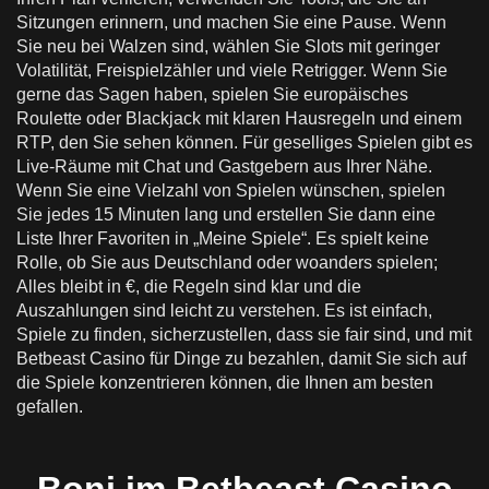
Sitzungen erinnern, und machen Sie eine Pause. Wenn
Sie neu bei Walzen sind, wählen Sie Slots mit geringer
Volatilität, Freispielzähler und viele Retrigger. Wenn Sie
gerne das Sagen haben, spielen Sie europäisches
Roulette oder Blackjack mit klaren Hausregeln und einem
RTP, den Sie sehen können. Für geselliges Spielen gibt es
Live-Räume mit Chat und Gastgebern aus Ihrer Nähe.
Wenn Sie eine Vielzahl von Spielen wünschen, spielen
Sie jedes 15 Minuten lang und erstellen Sie dann eine
Liste Ihrer Favoriten in „Meine Spiele“. Es spielt keine
Rolle, ob Sie aus Deutschland oder woanders spielen;
Alles bleibt in €, die Regeln sind klar und die
Auszahlungen sind leicht zu verstehen. Es ist einfach,
Spiele zu finden, sicherzustellen, dass sie fair sind, und mit
Betbeast Casino für Dinge zu bezahlen, damit Sie sich auf
die Spiele konzentrieren können, die Ihnen am besten
gefallen.