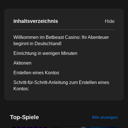
Inhaltsverzeichnis
Hide
Willkommen im Betbeast Casino: Ihr Abenteuer
beginnt in Deutschland!
Einrichtung in wenigen Minuten
Aktionen
Erstellen eines Kontos
Schritt-für-Schritt-Anleitung zum Erstellen eines
Kontos:
Anmeldevorgang
Vorgehensweise zum Anmelden:
Top-Spiele
Alle anzeigen
Spiele und wie man sie auswählt
Welche Spiele sind verfügbar und wie wählen