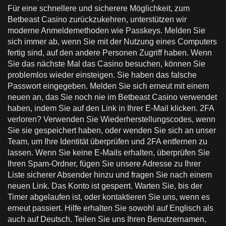
Für eine schnellere und sicherere Möglichkeit, zum
Betbeast Casino zurückzukehren, unterstützen wir
moderne Anmeldemethoden wie Passkeys. Melden Sie
sich immer ab, wenn Sie mit der Nutzung eines Computers
fertig sind, auf den andere Personen Zugriff haben. Wenn
Sie das nächste Mal das Casino besuchen, können Sie
problemlos wieder einsteigen. Sie haben das falsche
Passwort eingegeben. Melden Sie sich erneut mit einem
neuen an, das Sie noch nie im Betbeast Casino verwendet
haben, indem Sie auf den Link in Ihrer E-Mail klicken. 2FA
verloren? Verwenden Sie Wiederherstellungscodes, wenn
Sie sie gespeichert haben, oder wenden Sie sich an unser
Team, um Ihre Identität überprüfen und 2FA entfernen zu
lassen. Wenn Sie keine E-Mails erhalten, überprüfen Sie
Ihren Spam-Ordner, fügen Sie unsere Adresse zu Ihrer
Liste sicherer Absender hinzu und fragen Sie nach einem
neuen Link. Das Konto ist gesperrt. Warten Sie, bis der
Timer abgelaufen ist, oder kontaktieren Sie uns, wenn es
erneut passiert. Hilfe erhalten Sie sowohl auf Englisch als
auch auf Deutsch. Teilen Sie uns Ihren Benutzernamen,