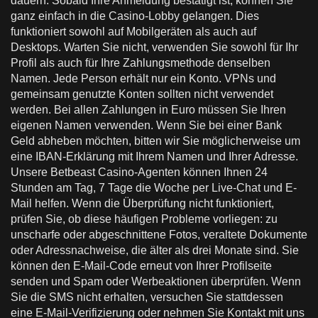
dauern. Sobald Ihre Anmeldung bestätigt ist, können Sie
ganz einfach in die Casino-Lobby gelangen. Dies
funktioniert sowohl auf Mobilgeräten als auch auf
Desktops. Warten Sie nicht, verwenden Sie sowohl für Ihr
Profil als auch für Ihre Zahlungsmethode denselben
Namen. Jede Person erhält nur ein Konto. VPNs und
gemeinsam genutzte Konten sollten nicht verwendet
werden. Bei allen Zahlungen in Euro müssen Sie Ihren
eigenen Namen verwenden. Wenn Sie bei einer Bank
Geld abheben möchten, bitten wir Sie möglicherweise um
eine IBAN-Erklärung mit Ihrem Namen und Ihrer Adresse.
Unsere Betbeast Casino-Agenten können Ihnen 24
Stunden am Tag, 7 Tage die Woche per Live-Chat und E-
Mail helfen. Wenn die Überprüfung nicht funktioniert,
prüfen Sie, ob diese häufigen Probleme vorliegen: zu
unscharfe oder abgeschnittene Fotos, veraltete Dokumente
oder Adressnachweise, die älter als drei Monate sind. Sie
können den E-Mail-Code erneut von Ihrer Profilseite
senden und Spam oder Werbeaktionen überprüfen. Wenn
Sie die SMS nicht erhalten, versuchen Sie stattdessen
eine E-Mail-Verifizierung oder nehmen Sie Kontakt mit uns